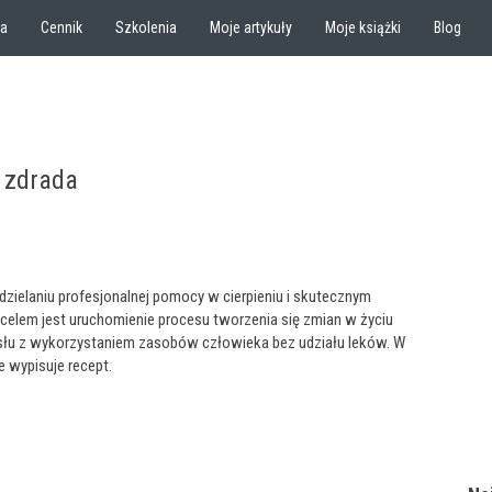
ia
Cennik
Szkolenia
Moje artykuły
Moje książki
Blog
zdrada
dzielaniu profesjonalnej pomocy w cierpieniu i skutecznym
 celem jest uruchomienie procesu tworzenia się zmian w życiu
ysłu z wykorzystaniem zasobów człowieka bez udziału leków. W
ie wypisuje recept.