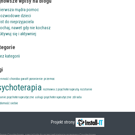
jnowsze wpisy na blogu
ierwsza mądra pomoc
ozwodowe dzieci
ist do nieprzyjaciela
ochaj, nawet gdy nie kochasz
ktywuj się i aktywniej
tegorie
ez kategorii
gi
enność
choroba
gwałt
poronienie
przemoc
sychoterapia
rozmowa z psychoterapeutą
rozstanie
kanie psychoterapeutyczne
usługi psychoterapeutyczne
zdrada
domość siebie
Projekt strony
dagog Częstochowa
,
specjalista ds przeciwdziałania przemocy Częstochowa