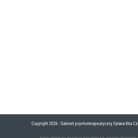
Copyright 2026
- Gabinet psychoterapeutyczny Sylwia Kita 
Klienci znaleźli nas wyszukując frazy:
Sylwia Kita
,
psycholog Częstochowa
,