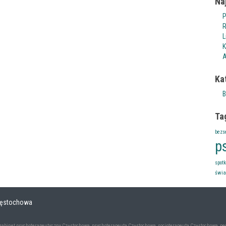
Na
P
R
L
K
A
Ka
B
Ta
bezs
p
spot
świa
Częstochowa
gabinet psychoterapeutyczny Częstochowa
,
psychoterapeuta Częstochowa
,
socjoterapeuta Częstochowa
,
pe