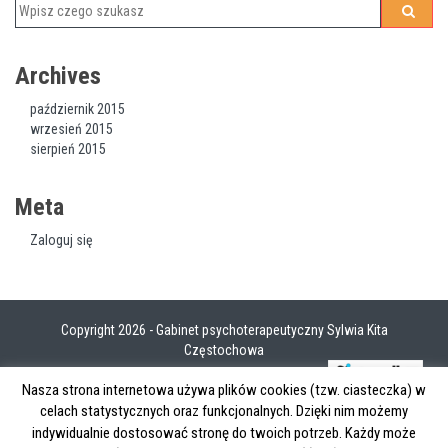
Archives
październik 2015
wrzesień 2015
sierpień 2015
Meta
Zaloguj się
Copyright 2026
- Gabinet psychoterapeutyczny Sylwia Kita
Częstochowa
Projekt strony
Nasza strona internetowa używa plików cookies (tzw. ciasteczka) w
celach statystycznych oraz funkcjonalnych. Dzięki nim możemy
Klienci znaleźli nas wyszukując frazy:
Sylwia Kita
,
psycholog Częstochowa
,
gabinet
indywidualnie dostosować stronę do twoich potrzeb. Każdy może
psychoterapeutyczny Częstochowa
,
psychoterapeuta Częstochowa
,
socjoterapeuta Częstochowa
,