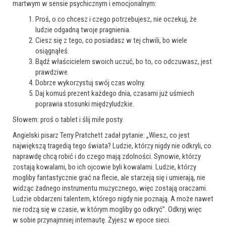
martwym w sensie psychicznym i emocjonalnym:
Proś, o co chcesz i czego potrzebujesz, nie oczekuj, że
ludzie odgadną twoje pragnienia.
Ciesz się z tego, co posiadasz w tej chwili, bo wiele
osiągnąłeś.
Bądź właścicielem swoich uczuć, bo to, co odczuwasz, jest
prawdziwe.
Dobrze wykorzystuj swój czas wolny.
Daj komuś prezent każdego dnia, czasami już uśmiech
poprawia stosunki międzyludzkie.
Słowem: proś o tablet i ślij miłe posty.
Angielski pisarz Terry Pratchett zadał pytanie: „Wiesz, co jest
największą tragedią tego świata? Ludzie, którzy nigdy nie odkryli, co
naprawdę chcą robić i do czego mają zdolności. Synowie, którzy
zostają kowalami, bo ich ojcowie byli kowalami. Ludzie, którzy
mogliby fantastycznie grać na flecie, ale starzeją się i umierają, nie
widząc żadnego instrumentu muzycznego, więc zostają oraczami.
Ludzie obdarzeni talentem, którego nigdy nie poznają. A może nawet
nie rodzą się w czasie, w którym mogliby go odkryć”. Odkryj więc
w sobie przynajmniej internautę. Żyjesz w epoce sieci.