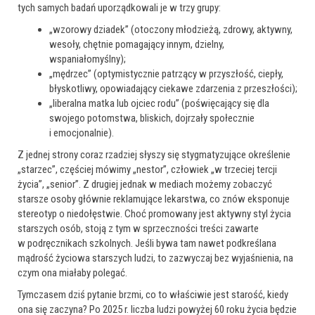
tych samych badań uporządkowali je w trzy grupy:
„wzorowy dziadek” (otoczony młodzieżą, zdrowy, aktywny,
wesoły, chętnie pomagający innym, dzielny,
wspaniałomyślny);
„mędrzec” (optymistycznie patrzący w przyszłość, ciepły,
błyskotliwy, opowiadający ciekawe zdarzenia z przeszłości);
„liberalna matka lub ojciec rodu” (poświęcający się dla
swojego potomstwa, bliskich, dojrzały społecznie
i emocjonalnie).
Z jednej strony coraz rzadziej słyszy się stygmatyzujące określenie
„starzec”, częściej mówimy „nestor”, człowiek „w trzeciej tercji
życia”, „senior”. Z drugiej jednak w mediach możemy zobaczyć
starsze osoby głównie reklamujące lekarstwa, co znów eksponuje
stereotyp o niedołęstwie. Choć promowany jest aktywny styl życia
starszych osób, stoją z tym w sprzeczności treści zawarte
w podręcznikach szkolnych. Jeśli bywa tam nawet podkreślana
mądrość życiowa starszych ludzi, to zazwyczaj bez wyjaśnienia, na
czym ona miałaby polegać.
Tymczasem dziś pytanie brzmi, co to właściwie jest starość, kiedy
ona się zaczyna? Po 2025 r. liczba ludzi powyżej 60 roku życia będzie