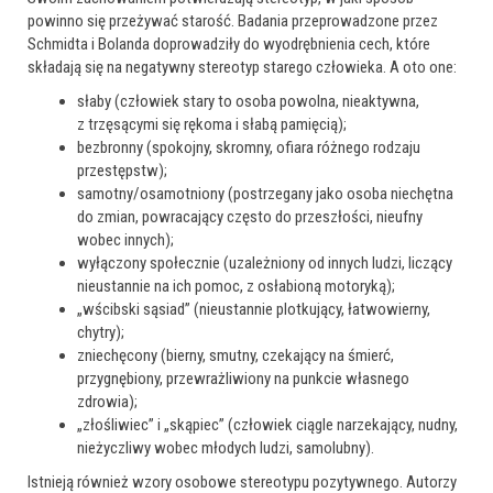
powinno się przeżywać starość. Badania przeprowadzone przez
Schmidta i Bolanda doprowadziły do wyodrębnienia cech, które
składają się na negatywny stereotyp starego człowieka. A oto one:
słaby (człowiek stary to osoba powolna, nieaktywna,
z trzęsącymi się rękoma i słabą pamięcią);
bezbronny (spokojny, skromny, ofiara różnego rodzaju
przestępstw);
samotny/osamotniony (postrzegany jako osoba niechętna
do zmian, powracający często do przeszłości, nieufny
wobec innych);
wyłączony społecznie (uzależniony od innych ludzi, liczący
nieustannie na ich pomoc, z osłabioną motoryką);
„wścibski sąsiad” (nieustannie plotkujący, łatwowierny,
chytry);
zniechęcony (bierny, smutny, czekający na śmierć,
przygnębiony, przewrażliwiony na punkcie własnego
zdrowia);
„złośliwiec” i „skąpiec” (człowiek ciągle narzekający, nudny,
nieżyczliwy wobec młodych ludzi, samolubny).
Istnieją również wzory osobowe stereotypu pozytywnego. Autorzy