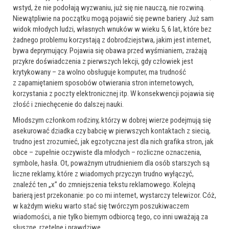
wstyd, że nie podołają wyzwaniu, już się nie nauczą, nie rozwiną.
Niewątpliwie na początku mogą pojawić się pewne bariery. Już sam
widok młodych ludzi, własnych wnuków w wieku 5, 6 lat, które bez
żadnego problemu korzystają z dobrodziejstwa, jakim jest internet,
bywa deprymujący. Pojawia się obawa przed wyśmianiem, zrażają
przykre doświadczenia z pierwszych lekcji, gdy człowiek jest
krytykowany – za wolno obsługuje komputer, ma trudność
z zapamiętaniem sposobów otwierania stron internetowych,
korzystania z poczty elektronicznej itp. W konsekwencji pojawia się
złość i zniechęcenie do dalszej nauki.
Młodszym członkom rodziny, którzy w dobrej wierze podejmują się
asekurować dziadka czy babcię w pierwszych kontaktach z siecią,
trudno jest zrozumieć, jak egzotyczna jest dla nich grafika stron, jak
obce – zupełnie oczywiste dla młodych – rozliczne oznaczenia,
symbole, hasła. Ot, poważnym utrudnieniem dla osób starszych są
liczne reklamy, które z wiadomych przyczyn trudno wyłączyć,
znaleźć ten „x” do zmniejszenia tekstu reklamowego. Kolejną
barierą jest przekonanie: po co mi internet, wystarczy telewizor. Cóż,
w każdym wieku warto stać się twórczym poszukiwaczem
wiadomości, a nie tylko biernym odbiorcą tego, co inni uważają za
słuszne, rzetelne i prawdziwe.