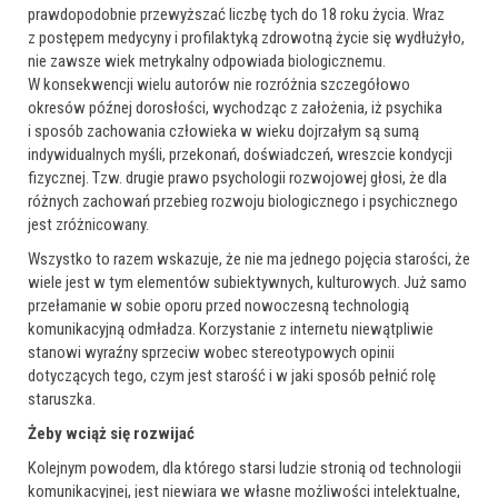
prawdopodobnie przewyższać liczbę tych do 18 roku życia. Wraz
z postępem medycyny i profilaktyką zdrowotną życie się wydłużyło,
nie zawsze wiek metrykalny odpowiada biologicznemu.
W konsekwencji wielu autorów nie rozróżnia szczegółowo
okresów późnej dorosłości, wychodząc z założenia, iż psychika
i sposób zachowania człowieka w wieku dojrzałym są sumą
indywidualnych myśli, przekonań, doświadczeń, wreszcie kondycji
fizycznej. Tzw. drugie prawo psychologii rozwojowej głosi, że dla
różnych zachowań przebieg rozwoju biologicznego i psychicznego
jest zróżnicowany.
Wszystko to razem wskazuje, że nie ma jednego pojęcia starości, że
wiele jest w tym elementów subiektywnych, kulturowych. Już samo
przełamanie w sobie oporu przed nowoczesną technologią
komunikacyjną odmładza. Korzystanie z internetu niewątpliwie
stanowi wyraźny sprzeciw wobec stereotypowych opinii
dotyczących tego, czym jest starość i w jaki sposób pełnić rolę
staruszka.
Żeby wciąż się rozwijać
Kolejnym powodem, dla którego starsi ludzie stronią od technologii
komunikacyjnej, jest niewiara we własne możliwości intelektualne,