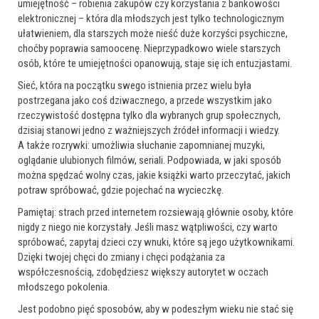
umiejętność – robienia zakupów czy korzystania z bankowości
elektronicznej – która dla młodszych jest tylko technologicznym
ułatwieniem, dla starszych może nieść duże korzyści psychiczne,
choćby poprawia samoocenę. Nieprzypadkowo wiele starszych
osób, które te umiejętności opanowują, staje się ich entuzjastami.
Sieć, która na początku swego istnienia przez wielu była
postrzegana jako coś dziwacznego, a przede wszystkim jako
rzeczywistość dostępna tylko dla wybranych grup społecznych,
dzisiaj stanowi jedno z ważniejszych źródeł informacji i wiedzy.
A także rozrywki: umożliwia słuchanie zapomnianej muzyki,
oglądanie ulubionych filmów, seriali. Podpowiada, w jaki sposób
można spędzać wolny czas, jakie książki warto przeczytać, jakich
potraw spróbować, gdzie pojechać na wycieczkę.
Pamiętaj: strach przed internetem rozsiewają głównie osoby, które
nigdy z niego nie korzystały. Jeśli masz wątpliwości, czy warto
spróbować, zapytaj dzieci czy wnuki, które są jego użytkownikami.
Dzięki twojej chęci do zmiany i chęci podążania za
współczesnością, zdobędziesz większy autorytet w oczach
młodszego pokolenia.
Jest podobno pięć sposobów, aby w podeszłym wieku nie stać się