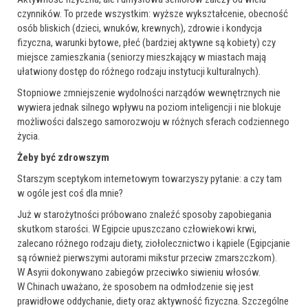
czynników. To przede wszystkim: wyższe wykształcenie, obecność
osób bliskich (dzieci, wnuków, krewnych), zdrowie i kondycja
fizyczna, warunki bytowe, płeć (bardziej aktywne są kobiety) czy
miejsce zamieszkania (seniorzy mieszkający w miastach mają
ułatwiony dostęp do różnego rodzaju instytucji kulturalnych).
Stopniowe zmniejszenie wydolności narządów wewnętrznych nie
wywiera jednak silnego wpływu na poziom inteligencji i nie blokuje
możliwości dalszego samorozwoju w różnych sferach codziennego
życia.
Żeby być zdrowszym
Starszym sceptykom internetowym towarzyszy pytanie: a czy tam
w ogóle jest coś dla mnie?
Już w starożytności próbowano znaleźć sposoby zapobiegania
skutkom starości. W Egipcie upuszczano człowiekowi krwi,
zalecano różnego rodzaju diety, ziołolecznictwo i kąpiele (Egipcjanie
są również pierwszymi autorami mikstur przeciw zmarszczkom).
W Asyrii dokonywano zabiegów przeciwko siwieniu włosów.
W Chinach uważano, że sposobem na odmłodzenie się jest
prawidłowe oddychanie, diety oraz aktywność fizyczna. Szczególne