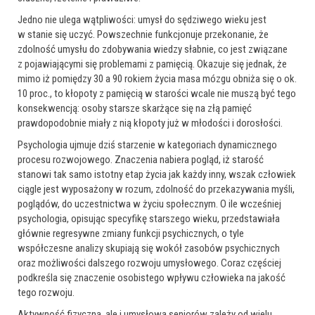
Jedno nie ulega wątpliwości: umysł do sędziwego wieku jest
w stanie się uczyć. Powszechnie funkcjonuje przekonanie, że
zdolność umysłu do zdobywania wiedzy słabnie, co jest związane
z pojawiającymi się problemami z pamięcią. Okazuje się jednak, że
mimo iż pomiędzy 30 a 90 rokiem życia masa mózgu obniża się o ok.
10 proc., to kłopoty z pamięcią w starości wcale nie muszą być tego
konsekwencją: osoby starsze skarżące się na złą pamięć
prawdopodobnie miały z nią kłopoty już w młodości i dorosłości.
Psychologia ujmuje dziś starzenie w kategoriach dynamicznego
procesu rozwojowego. Znaczenia nabiera pogląd, iż starość
stanowi tak samo istotny etap życia jak każdy inny, wszak człowiek
ciągle jest wyposażony w rozum, zdolność do przekazywania myśli,
poglądów, do uczestnictwa w życiu społecznym. O ile wcześniej
psychologia, opisując specyfikę starszego wieku, przedstawiała
głównie regresywne zmiany funkcji psychicznych, o tyle
współczesne analizy skupiają się wokół zasobów psychicznych
oraz możliwości dalszego rozwoju umysłowego. Coraz częściej
podkreśla się znaczenie osobistego wpływu człowieka na jakość
tego rozwoju.
Aktywność fizyczna, ale i umysłowa seniorów zależy od wielu