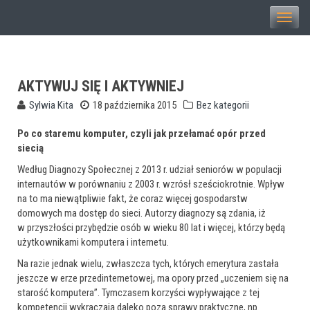
Toggle
naviga
AKTYWUJ SIĘ I AKTYWNIEJ
Sylwia Kita
18 października 2015
Bez kategorii
Po co staremu komputer, czyli jak przełamać opór przed
siecią
Według Diagnozy Społecznej z 2013 r. udział seniorów w populacji
internautów w porównaniu z 2003 r. wzrósł sześciokrotnie. Wpływ
na to ma niewątpliwie fakt, że coraz więcej gospodarstw
domowych ma dostęp do sieci. Autorzy diagnozy są zdania, iż
w przyszłości przybędzie osób w wieku 80 lat i więcej, którzy będą
użytkownikami komputera i internetu.
Na razie jednak wielu, zwłaszcza tych, których emerytura zastała
jeszcze w erze przedinternetowej, ma opory przed „uczeniem się na
starość komputera”. Tymczasem korzyści wypływające z tej
kompetencji wykraczają daleko poza sprawy praktyczne, np.