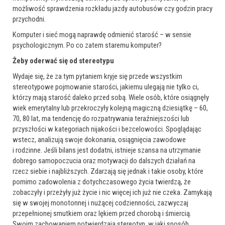
możliwość sprawdzenia rozkładu jazdy autobusów czy godzin pracy
przychodni.
Komputer i sieć mogą naprawdę odmienić starość – w sensie
psychologicznym. Po co zatem staremu komputer?
Żeby oderwać się od stereotypu
Wydaje się, że za tym pytaniem kryje się przede wszystkim
stereotypowe pojmowanie starości, jakiemu ulegają nie tylko ci,
którzy mają starość daleko przed sobą. Wiele osób, które osiągnęły
wiek emerytalny lub przekroczyły kolejną magiczną dziesiątkę – 60,
70, 80 lat, ma tendencję do rozpatrywania teraźniejszości lub
przyszłości w kategoriach nijakości i bezcelowości. Spoglądając
wstecz, analizują swoje dokonania, osiągnięcia zawodowe
i rodzinne. Jeśli bilans jest dodatni, istnieje szansa na utrzymanie
dobrego samopoczucia oraz motywacji do dalszych działań na
rzecz siebie i najbliższych. Zdarzają się jednak i takie osoby, które
pomimo zadowolenia z dotychczasowego życia twierdzą, że
zobaczyły i przeżyły już życie i nic więcej ich już nie czeka. Zamykają
się w swojej monotonnej i nużącej codzienności, zazwyczaj
przepełnionej smutkiem oraz lękiem przed chorobą i śmiercią.
Swoim zachowaniem potwierdzają stereotyp, w jaki sposób