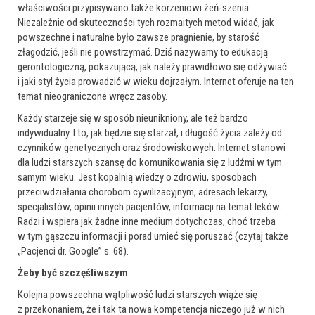
właściwości przypisywano także korzeniowi żeń-szenia.
Niezależnie od skuteczności tych rozmaitych metod widać, jak
powszechne i naturalne było zawsze pragnienie, by starość
złagodzić, jeśli nie powstrzymać. Dziś nazywamy to edukacją
gerontologiczną, pokazującą, jak należy prawidłowo się odżywiać
i jaki styl życia prowadzić w wieku dojrzałym. Internet oferuje na ten
temat nieograniczone wręcz zasoby.
Każdy starzeje się w sposób nieunikniony, ale też bardzo
indywidualny. I to, jak będzie się starzał, i długość życia zależy od
czynników genetycznych oraz środowiskowych. Internet stanowi
dla ludzi starszych szansę do komunikowania się z ludźmi w tym
samym wieku. Jest kopalnią wiedzy o zdrowiu, sposobach
przeciwdziałania chorobom cywilizacyjnym, adresach lekarzy,
specjalistów, opinii innych pacjentów, informacji na temat leków.
Radzi i wspiera jak żadne inne medium dotychczas, choć trzeba
w tym gąszczu informacji i porad umieć się poruszać (czytaj także
„Pacjenci dr. Google” s. 68).
Żeby być szczęśliwszym
Kolejna powszechna wątpliwość ludzi starszych wiąże się
z przekonaniem, że i tak ta nowa kompetencja niczego już w nich