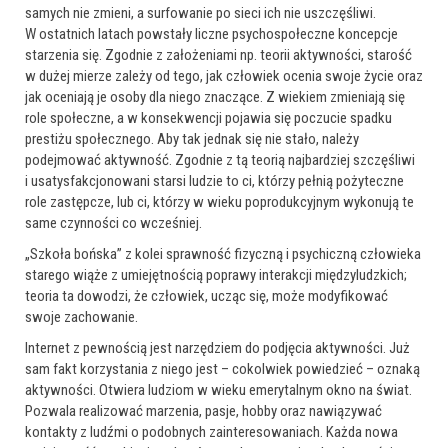
samych nie zmieni, a surfowanie po sieci ich nie uszczęśliwi.
W ostatnich latach powstały liczne psychospołeczne koncepcje
starzenia się. Zgodnie z założeniami np. teorii aktywności, starość
w dużej mierze zależy od tego, jak człowiek ocenia swoje życie oraz
jak oceniają je osoby dla niego znaczące. Z wiekiem zmieniają się
role społeczne, a w konsekwencji pojawia się poczucie spadku
prestiżu społecznego. Aby tak jednak się nie stało, należy
podejmować aktywność. Zgodnie z tą teorią najbardziej szczęśliwi
i usatysfakcjonowani starsi ludzie to ci, którzy pełnią pożyteczne
role zastępcze, lub ci, którzy w wieku poprodukcyjnym wykonują te
same czynności co wcześniej.
„Szkoła bońska” z kolei sprawność fizyczną i psychiczną człowieka
starego wiąże z umiejętnością poprawy interakcji międzyludzkich;
teoria ta dowodzi, że człowiek, ucząc się, może modyfikować
swoje zachowanie.
Internet z pewnością jest narzędziem do podjęcia aktywności. Już
sam fakt korzystania z niego jest – cokolwiek powiedzieć – oznaką
aktywności. Otwiera ludziom w wieku emerytalnym okno na świat.
Pozwala realizować marzenia, pasje, hobby oraz nawiązywać
kontakty z ludźmi o podobnych zainteresowaniach. Każda nowa