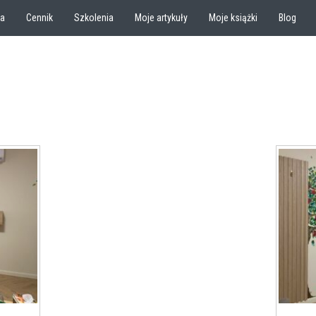
ia
Cennik
Szkolenia
Moje artykuły
Moje książki
Blog