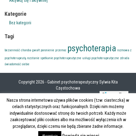
Aktywuj się i aktywniej
Kategorie
Bez kategorii
Tagi
psychoterapia
bezsenność
choroba
gwałt
poronienie
przemoc
rozmowa z
psychoterapeutą
rozstanie
spotkanie psychoterapeutyczne
usługi psychoterapeutyczne
zdrada
świadomość siebie
Copyright 2026
- Gabinet psychoterapeutyczny Sylwia Kita
Częstochowa
Projekt strony
Nasza strona internetowa używa plików cookies (tzw. ciasteczka) w
celach statystycznych oraz funkcjonalnych. Dzięki nim możemy
Klienci znaleźli nas wyszukując frazy:
Sylwia Kita
,
psycholog Częstochowa
,
gabinet
indywidualnie dostosować stronę do twoich potrzeb. Każdy może
psychoterapeutyczny Częstochowa
,
psychoterapeuta Częstochowa
,
socjoterapeuta Częstochowa
,
zaakceptować pliki cookies albo ma możliwość wyłączenia ich w
pedagog Częstochowa
,
specjalista ds przeciwdziałania przemocy Częstochowa
przeglądarce, dzięki czemu nie będą zbierane żadne informacje.
Dowiedz się więcej
Akceptuję